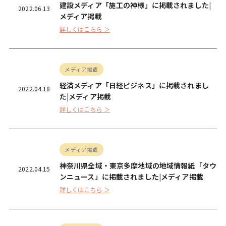
建設メディア「施工の神様」に掲載されました|
2022.06.13
メディア掲載
詳しくはこちら ＞
メディア掲載
経済メディア「日経ビジネス」に掲載されまし
2022.04.18
た|メディア掲載
詳しくはこちら ＞
メディア掲載
神奈川県全域・東京多摩地域の地域情報紙「タウ
2022.04.15
ンニュース」に掲載されました|メディア掲載
詳しくはこちら ＞