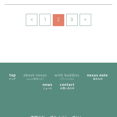
<
1
2
3
>