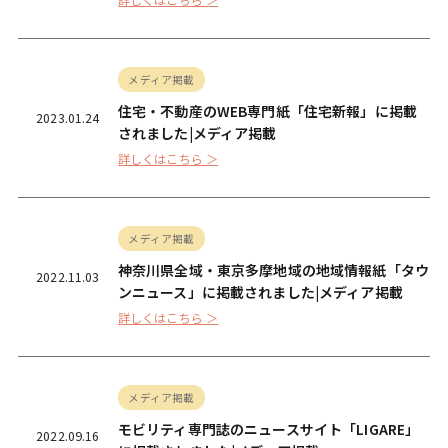
詳しくはこちら ＞
メディア掲載
住宅・不動産のWEB専門紙「住宅新報」に掲載
2023.01.24
されました|メディア掲載
詳しくはこちら ＞
メディア掲載
神奈川県全域・東京多摩地域の地域情報紙「タウ
2022.11.03
ンニュース」に掲載されました|メディア掲載
詳しくはこちら ＞
メディア掲載
モビリティ専門誌のニュースサイト「LIGARE」
2022.09.16