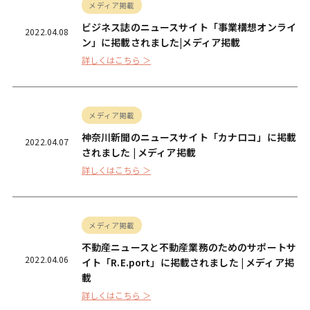
メディア掲載
ビジネス誌のニュースサイト「事業構想オンライ
2022.04.08
ン」に掲載されました|メディア掲載
詳しくはこちら ＞
メディア掲載
神奈川新聞のニュースサイト「カナロコ」に掲載
2022.04.07
されました | メディア掲載
詳しくはこちら ＞
メディア掲載
不動産ニュースと不動産業務のためのサポートサ
2022.04.06
イト「R.E.port」に掲載されました | メディア掲
載
詳しくはこちら ＞