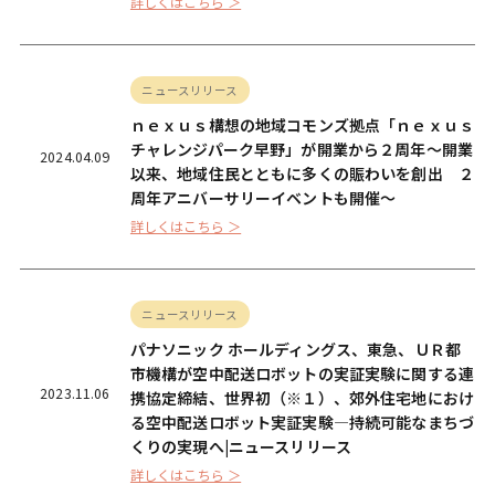
詳しくはこちら ＞
ニュースリリース
ｎｅｘｕｓ構想の地域コモンズ拠点「ｎｅｘｕｓ
チャレンジパーク早野」が開業から２周年～開業
2024.04.09
以来、地域住民とともに多くの賑わいを創出 ２
周年アニバーサリーイベントも開催～
詳しくはこちら ＞
ニュースリリース
パナソニック ホールディングス、東急、ＵＲ都
市機構が空中配送ロボットの実証実験に関する連
2023.11.06
携協定締結、世界初（※１）、郊外住宅地におけ
る空中配送ロボット実証実験―持続可能なまちづ
くりの実現へ|ニュースリリース
詳しくはこちら ＞