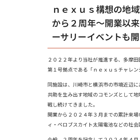
ｎｅｘｕｓ構想の地域
から２周年～開業以来
ーサリーイベントも開
２０２２年より当社が推進する、多摩田
第１号拠点である「ｎｅｘｕｓチャレン
同施設は、川崎市と横浜市の市境近辺に
共助を生み出す地域のコモンズとして地
戦し続けてきました。
開業から２０２４年３月までの累計来場
ィ・ペロブスカイト太陽電池などの社会
今般、２周年を記念して２０２４年４月