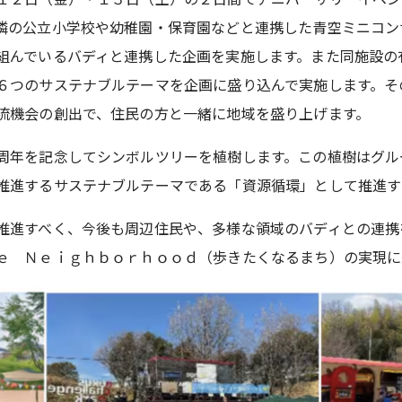
隣の公立小学校や幼稚園・保育園などと連携した青空ミニコン
組んでいるバディと連携した企画を実施します。また同施設の
６つのサステナブルテーマを企画に盛り込んで実施します。そ
流機会の創出で、住民の方と一緒に地域を盛り上げます。
周年を記念してシンボルツリーを植樹します。この植樹はグル
推進するサステナブルテーマである「資源循環」として推進す
推進すべく、今後も周辺住民や、多様な領域のバディとの連携
ｅ Ｎｅｉｇｈｂｏｒｈｏｏｄ（歩きたくなるまち）の実現に