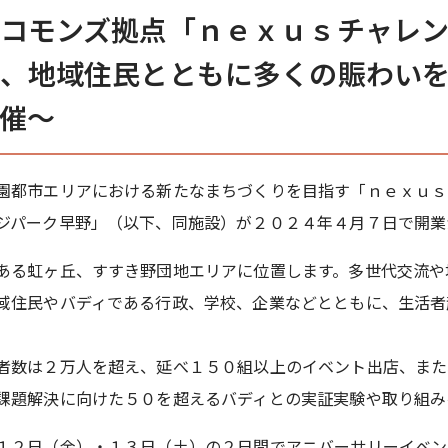
コモンズ拠点「ｎｅｘｕｓチャレン
、地域住民とともに多くの賑わい
催～
園都市エリアにおける新たなまちづくりを目指す「ｎｅｘｕｓ
ジパーク早野」（以下、同施設）が２０２４年４月７日で開業
ある虹ヶ丘、すすき野団地エリアに位置します。多世代交流や
域住民やバディである行政、学校、企業などとともに、生活者
者数は２万人を超え、延べ１５０組以上のイベント出店、また
課題解決に向けた５０を超えるバディとの実証実験や取り組み
１２日（金）・１３日（土）の２日間でアニバーサリーイベン